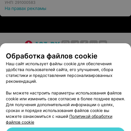
УНП: 291000583
На правах рекламы
О проекте
Новости проекта
Размещение рекламы
Обработка файлов cookie
Медицинский маркетинг
Публичный договор
Наш сайт использует файлы cookie для обеспечения
удобства пользователей сайта, его улучшения, сбора
Пользовательское соглашение
Способы оплаты
статистики и предоставления персонализированных
Вакансии
Партнеры
рекомендаций.
Написать руководителю 103.by
Вы можете настроить параметры использования файлов
Написать в поддержку
cookie или изменить свое согласие в более позднее время.
Персональные настройки cookie
Для получения дополнительной информации о целях,
сроках и порядке использования файлов cookie вы
Обработка персональных данных
можете ознакомиться с нашей
Политикой обработки
файлов cookie