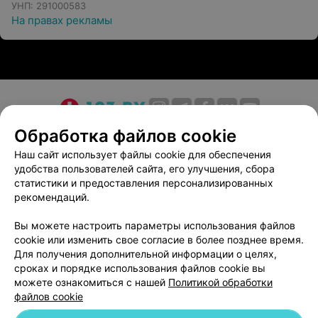
УНП: 291000583
На правах рекламы
О проекте
Новости проекта
Размещение рекламы
Обработка файлов cookie
Медицинский маркетинг
Публичный договор
Наш сайт использует файлы cookie для обеспечения
удобства пользователей сайта, его улучшения, сбора
Пользовательское соглашение
Способы оплаты
статистики и предоставления персонализированных
Вакансии
Партнеры
рекомендаций.
Написать руководителю 103.by
Вы можете настроить параметры использования файлов
Написать в поддержку
cookie или изменить свое согласие в более позднее время.
Персональные настройки cookie
Для получения дополнительной информации о целях,
сроках и порядке использования файлов cookie вы
Обработка персональных данных
можете ознакомиться с нашей
Политикой обработки
файлов cookie