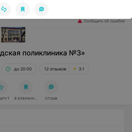
Избранное
Войти
Сообщить об ошибке
одская поликлиника №3»
до 20:00
12 отзывов
3.1
ШРУТ
В ИЗБРАННОЕ
ОТЗЫВ