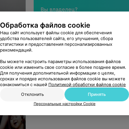
применением современного оборудова
операций с последующим наблюдением
Вы владелец?
Рентгенологическое отделение;
Обработка файлов cookie
Отделение УЗИ (в том числе УЗИ серд
Наш сайт использует файлы cookie для обеспечения
Клинико-диагностическая лаборатори
удобства пользователей сайта, его улучшения, сбора
Нашли ошибку?
статистики и предоставления персонализированных
ыбор»
Отделение профилактикидоврачебный 
рекомендаций.
проводящий ЭКГ исследования, холт
мониторирование артериального давл
Вы можете настроить параметры использования файлов
др.);
cookie или изменить свое согласие в более позднее время.
ГУЗ «Брестская городская полик
Для получения дополнительной информации о целях,
Хозрасчетное отделениепроведение п
сроках и порядке использования файлов cookie вы можете
Юридический адрес: 224002, Брестская обл., г. 
водительской комиссии независимо от
ознакомиться с нашей
Политикой обработки файлов cookie
УНП: 291000583
обследования проводятся в специальн
На правах рекламы
Отклонить
Принять
предварительной записи);
Персональные настройки Cookie
В поликлинике проводятся вакцинация п
производства России, Франции, Нидерла
Достоинства