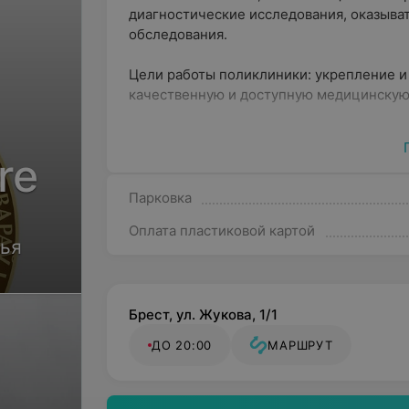
диагностические исследования, оказыва
обследования.
Цели работы поликлиники: укрепление и
качественную и доступную медицинскую
Отделения:
re
Терапевтическое (1-е и 2-е в том чис
Парковка
Хирургическоехирург, ЛОР, офтальмол
проведения разнообразных эндоскопи
Оплата пластиковой картой
вья
Акушерско-гинекологическое (ведени
гинекологических заболеванийв т.ч. 
диагностика патологии плода);
Брест, ул. Жукова, 1/1
Отделение медицинской реабилитации
составление индивидуальных програм
ДО 20:00
МАРШРУТ
услуг);
Отделение дневного пребываниялечен