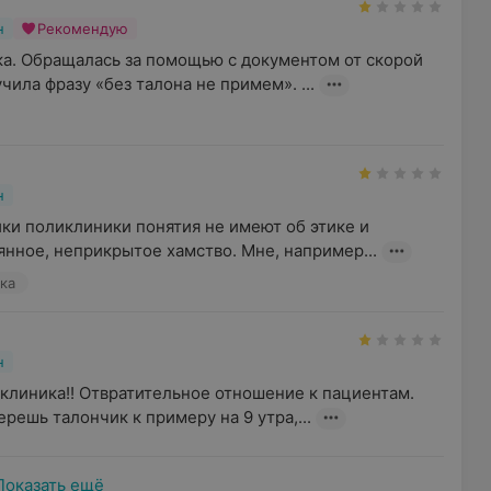
н
Рекомендую
а. Обращалась за помощью с документом от скорой 
чила фразу «без талона не примем». ...
н
ки поликлиники понятия не имеют об этике и 
янное, неприкрытое хамство. Мне, например...
ка
н
клиника!! Отвратительное отношение к пациентам.

ерешь талончик к примеру на 9 утра,...
Показать ещё