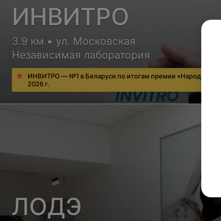
ИНВИТРО
3.9 км • ул. Московская
Независимая лаборатория
ИНВИТРО — №1 в Беларуси по итогам премии «Народный в
2026 г.
ЛОДЭ