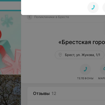
Поиск по сайту
Поликлиники в Бресте
«Брестская гор
Брест, ул. Жукова, 1/1
ТЕЛЕФОНЫ
МАР
Отзывы
12