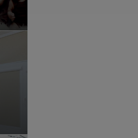
К преимуществам можно отнести:
Современное медицинское оборудова
Квалифицированные специалисты;
Современный уровень обслуживаниявы
телефону, предварительная запись, он
выписки рецептов в том числе льготны
Консультации врачей-специалистовна 
проживающих на территории обслужив
Дневной стационар и стационар на до
Удобный режим работы;
Доброжелательность персонала.
Обращаем ваше внимание, ч
специалиста: рекламируемы
противопоказания и побочн